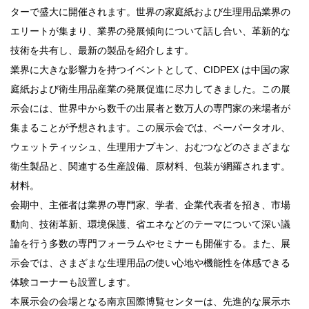
ターで盛大に開催されます。世界の家庭紙および生理用品業界の
エリートが集まり、業界の発展傾向について話し合い、革新的な
技術を共有し、最新の製品を紹介します。
業界に大きな影響力を持つイベントとして、CIDPEX は中国の家
庭紙および衛生用品産業の発展促進に尽力してきました。この展
示会には、世界中から数千の出展者と数万人の専門家の来場者が
集まることが予想されます。この展示会では、ペーパータオル、
ウェットティッシュ、生理用ナプキン、おむつなどのさまざまな
衛生製品と、関連する生産設備、原材料、包装が網羅されます。
材料。
会期中、主催者は業界の専門家、学者、企業代表者を招き、市場
動向、技術革新、環境保護、省エネなどのテーマについて深い議
論を行う多数の専門フォーラムやセミナーも開催する。また、展
示会では、さまざまな生理用品の使い心地や機能性を体感できる
体験コーナーも設置します。
本展示会の会場となる南京国際博覧センターは、先進的な展示ホ