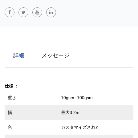
の層を追加して、より高い保護パフォーマンスを提供します。こ
れらの素材は強度、柔らかさ、通気性に優れており、医療保護、
濾過、建築分野で広く使用されています。防水、防塵、抗菌機能
を備えています。
詳細
メッセージ
仕様
：
重さ
10gsm -100gsm
幅
最大3.2m
色
カスタマイズされた