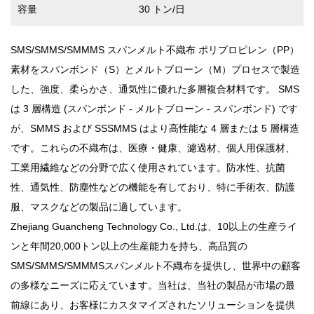
容量
30 トン/日
SMS/SMMS/SMMMS スパンメルト不織布
ポリプロピレン（PP）
素材をスパンボンド（S）とメルトブローン（M）プロセスで製造
した、強度、柔らかさ、通気性に優れた多層複合材料です。 SMS
は 3 層構造 (スパンボンド - メルトブローン - スパンボンド) です
が、SMMS および SSSMMS はより高性能な 4 層または 5 層構造
です。これらの不織布は、医療・健康、濾過材、個人用保護材、
工業用繊維などの分野で広く使用されています。防水性、抗菌
性、通気性、防塵性などの機能を有しており、特に手術衣、防護
服、マスクなどの製品に適しています。
Zhejiang Guancheng Technology Co., Ltd.は、10以上の生産ライ
ンと年間20,000トン以上の生産能力を持ち、高品質の
SMS/SMMS/SMMMSスパンメルト不織布を提供し、世界中の顧客
の多様なニーズに応えています。当社は、当社の製品が市場の最
前線にあり、お客様にカスタマイズされたソリューションを提供