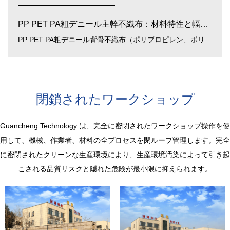
PP PET PA粗デニール主幹不織布：材料特性と幅広い用途
PP PET PA粗デニール背骨不織布（ポリプロピレン、ポリエステル、ポリアミド粗デニール背骨不織布） 近年、多くの産業分野で広く使用されている高機能材料です。各種ポリマー（PP、PET、PA）から構成されており、機械的強...
閉鎖されたワークショップ
Guancheng Technology は、完全に密閉されたワークショップ操作を使
用して、機械、作業者、材料の全プロセスを閉ループ管理します。完全
に密閉されたクリーンな生産環境により、生産環境汚染によって引き起
こされる品質リスクと隠れた危険が最小限に抑えられます。