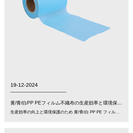
19-12-2024
黄/青/白PP PEフィルム不織布の生産効率と環境保護を改善するにはどうすればよいですか?
生産効率の向上と環境保護のため 黄/青/白 PP PE フィルム不織布 、Zhejiang Guancheng Technology Co., Ltd.は、次の側面を通じてそれを達成できます。 生産プロセスの最適化...