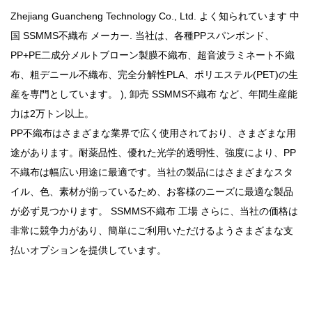
Zhejiang Guancheng Technology Co., Ltd. よく知られています
中
国 SSMMS不織布 メーカー
. 当社は、各種PPスパンボンド、
PP+PE二成分メルトブローン製膜不織布、超音波ラミネート不織
布、粗デニール不織布、完全分解性PLA、ポリエステル(PET)の生
産を専門としています。 ),
卸売 SSMMS不織布
など、年間生産能
力は2万トン以上。
PP不織布はさまざまな業界で広く使用されており、さまざまな用
途があります。耐薬品性、優れた光学的透明性、強度により、PP
不織布は幅広い用途に最適です。当社の製品にはさまざまなスタ
イル、色、素材が揃っているため、お客様のニーズに最適な製品
が必ず見つかります。
SSMMS不織布 工場
さらに、当社の価格は
非常に競争力があり、簡単にご利用いただけるようさまざまな支
払いオプションを提供しています。