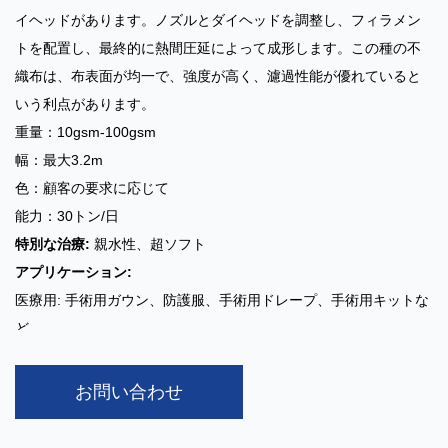
イヘッドがあります。ノズルとダイヘッドを調整し、フィラメン
トを配置し、最終的に熱間圧延によって成形します。この種の不
織布は、布表面が均一で、強度が高く、濾過性能が優れていると
いう利点があります。
重量：10gsm-100gsm
幅：最大3.2m
色：顧客の要求に応じて
能力：30トン/日
特別な治療:
親水性、超ソフト
アプリケーション:
医療用: 手術用ガウン、防護服、手術用ドレープ、手術用キットな
ど。
衛生：ベビー用おむつ、生理用ナプキン、大人用おむつなど
SMS/SMMS/SMMMS スパンメルト不織布
スパンボンド (S) プロ
お問い合わせ
セスとメルトブローン (M) プロセスで作られた多層複合材料で
す。 SMS は 3 層構造ですが、SMMS と SSSMMS はさらに多く