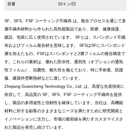
容量
10トン/日
SF、SFS、FSF コーティング不織布
は、複合プロセスを通じて多
層不織布材料から作られた高性能製品であり、医療、健康保護、
建設、包装に広く使用されています。 SFとは、スパンボンド不織
布およびフィルム複合材を意味します。 SFSはSFにスパンボンド
層を加えたもの、FSFはスパンボンドと2層フィルムの複合構造で
す。これらの素材は、優れた防水性、通気性（オプションの通気
性フィルム）、抗菌性、耐久性を備えており、特に手術着、防護
服、建築外壁断熱材などに適しています。
Zhejiang Guancheng Technology Co., Ltd. は、高度な生産技術に
依存して、高品質の SF、SFS、FSF コーティング不織布を提供
し、製品の多用途性と信頼性を確保しています。当社は、高機能
材料に対する顧客のさまざまなニーズを満たすために研究開発と
イノベーションに注力し、市場の最前線を満たすカスタマイズさ
れた製品を発売し続けています。