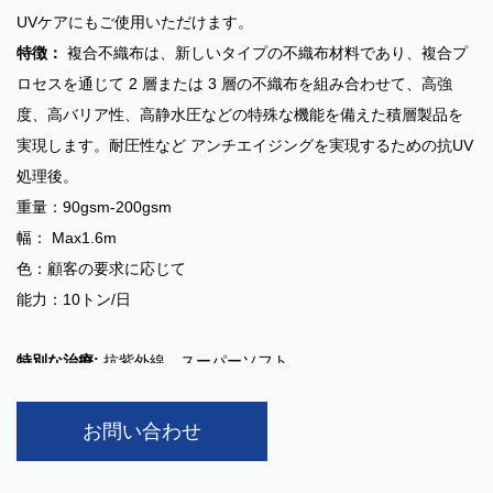
UVケアにもご使用いただけます。
特徴：
複合不織布は、新しいタイプの不織布材料であり、複合プ
ロセスを通じて 2 層または 3 層の不織布を組み合わせて、高強
度、高バリア性、高静水圧などの特殊な機能を備えた積層製品を
実現します。耐圧性など アンチエイジングを実現するための抗UV
処理後。
重量：90gsm-200gsm
幅： Max1.6m
色：顧客の要求に応じて
能力：10トン/日
特別な治療:
抗紫外線、スーパーソフト
アプリケーション:
自動車カバー、家具カバー、梱包袋、建設業、
防護服、レインコート、テント、おむつなど
お問い合わせ
SF SFS FSF 通気性ラミネート不織布
複合プロセスにより多層不
織布素材を使用した高機能製品です。 SFはスパンボンド層とフィ