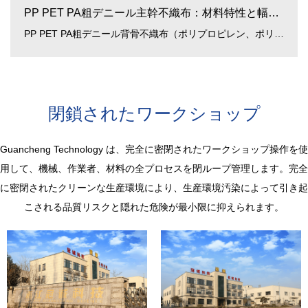
PP PET PA粗デニール主幹不織布：材料特性と幅広い用途
PP PET PA粗デニール背骨不織布（ポリプロピレン、ポリエステル、ポリアミド粗デニール背骨不織布） 近年、多くの産業分野で広く使用されている高機能材料です。各種ポリマー（PP、PET、PA）から構成されており、機械的強...
閉鎖されたワークショップ
Guancheng Technology は、完全に密閉されたワークショップ操作を使
用して、機械、作業者、材料の全プロセスを閉ループ管理します。完全
に密閉されたクリーンな生産環境により、生産環境汚染によって引き起
こされる品質リスクと隠れた危険が最小限に抑えられます。