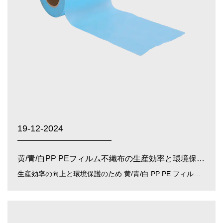
19-12-2024
黄/青/白PP PEフィルム不織布の生産効率と環境保護を改善するにはどうすればよいですか?
生産効率の向上と環境保護のため 黄/青/白 PP PE フィルム不織布 、Zhejiang Guancheng Technology Co., Ltd.は、次の側面を通じてそれを達成できます。 生産プロセスの最適化...