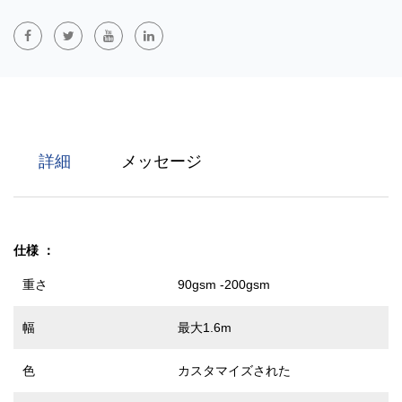
ルムの複合材の略です。 SFSはSFをベースにスパンボンド層を追
加したもので、FSFは2層のフィルムの間にスパンボンド層を挟ん
だ構造です。優れた防水性、通気性（オプションの通気性フィル
ム）、耐久性を備えており、医療、保護、建築、包装分野で広く
使用されています。
詳細
メッセージ
仕様
：
重さ
90gsm -200gsm
幅
最大1.6m
色
カスタマイズされた