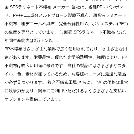
国 SFSラミネート不織布 メーカー
. 当社は、各種PPスパンボン
ド、PP+PE二成分メルトブローン製膜不織布、超音波ラミネート
不織布、粗デニール不織布、完全分解性PLA、ポリエステル(PET)
の生産を専門としています。 ),
卸売 SFSラミネート不織布
など、
年間生産能力は2万トン以上。
PP不織布はさまざまな業界で広く使用されており、さまざまな用
途があります。耐薬品性、優れた光学的透明性、強度により、PP
不織布は幅広い用途に最適です。当社の製品にはさまざまなスタ
イル、色、素材が揃っているため、お客様のニーズに最適な製品
が必ず見つかります。
複合不織布工場
さらに、当社の価格は非常
に競争力があり、簡単にご利用いただけるようさまざまな支払い
オプションを提供しています。