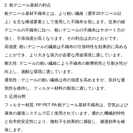
2. 粗デニール基材の利点
粗デニール基材不織布とは、より粗い繊維（通常20デニール以
上）を主な構成要素として使用した不織布を指します。従来の細
デニールの不織布に比べ、粗いデニールの不織布はサポート力が
強く、引張強度が高くなります。その利点は次のとおりです。
高強度: 粗いデニールの繊維は不織布の引張特性を効果的に高める
ことができ、より大きな張力が必要な用途環境に適しています。
耐久性: デニールの粗い繊維により不織布の耐摩耗性と引裂き性が
向上し、過酷な環境に適しています。
通気性：デニールの粗い繊維は布の強度を高めますが、良好な通
気性を維持し、フィルター材料の製造に適しています。
3. 応用分野
フィルター材質: PP PET PA 粗デニール基材不織布は、空気および
液体の濾過システムで広く使用されています。優れた機械的特性
と化学的安定性により、微粒子を効果的に捕捉し、濾過効率を確
保します。