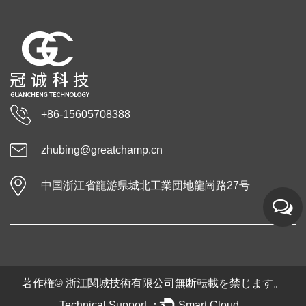
+86-15605708388
zhubing@greatchamp.cn
中国浙江省龍游県城北工業団地龍崗路27号
著作権©
浙江関城技術有限公司
無断転載を禁じます。
Technical Support ：
Smart Cloud