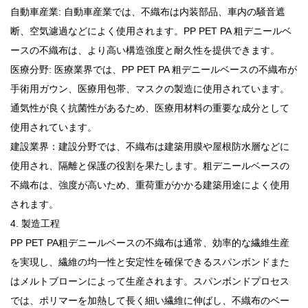
自動車産業: 自動車産業では、不織布は内装部品、車内の騒音遮
断、空気濾過などによく使用されます。PP PET PA 粗デニールベ
ースの不織布は、より高い構造強度と耐久性を提供できます。
医療分野: 医療業界では、PP PET PA 粗デニールベースの不織布が
手術用ガウン、医療用包帯、マスクの製造に使用されています。
通気性が良く抗菌性があるため、医療用材料の重要な成分として
使用されています。
建設業界：建設分野では、不織布は建築用膜や屋根防水層などに
使用され、隔離と保護の役割を果たします。粗デニールベースの
不織布は、強度が高いため、重荷重がかかる建築用途によく使用
されます。
4. 製造工程
PP PET PA粗デニールベースの不織布は通常、効率的な繊維生産
を実現し、繊維の均一性と安定性を確保できるスパンボンドまた
はメルトブローンによって生産されます。スパンボンドプロセス
では、ポリマーを加熱して長く細い繊維に伸ばし、不織布のベー