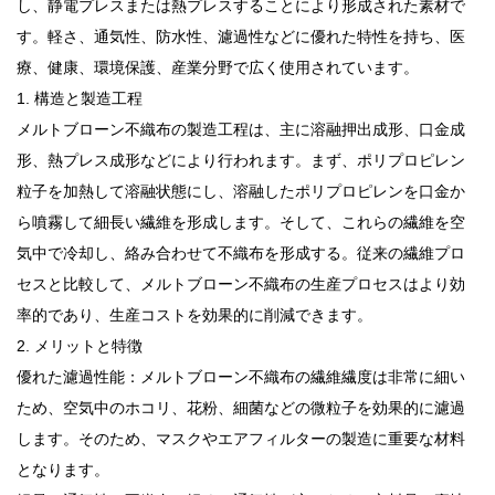
し、静電プレスまたは熱プレスすることにより形成された素材で
す。軽さ、通気性、防水性、濾過性などに優れた特性を持ち、医
療、健康、環境保護、産業分野で広く使用されています。
1. 構造と製造工程
メルトブローン不織布の製造工程は、主に溶融押出成形、口金成
形、熱プレス成形などにより行われます。まず、ポリプロピレン
粒子を加熱して溶融状態にし、溶融したポリプロピレンを口金か
ら噴霧して細長い繊維を形成します。そして、これらの繊維を空
気中で冷却し、絡み合わせて不織布を形成する。従来の繊維プロ
セスと比較して、メルトブローン不織布の生産プロセスはより効
率的であり、生産コストを効果的に削減できます。
2. メリットと特徴
優れた濾過性能：メルトブローン不織布の繊維繊度は非常に細い
ため、空気中のホコリ、花粉、細菌などの微粒子を効果的に濾過
します。そのため、マスクやエアフィルターの製造に重要な材料
となります。